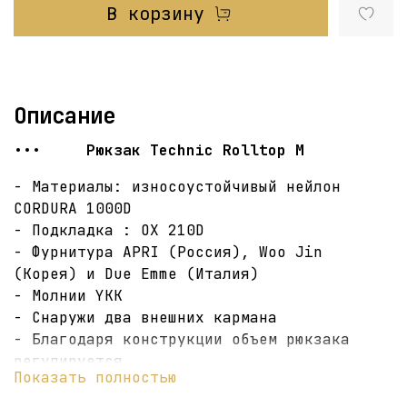
В корзину
Описание
••• Рюкзак Technic Rolltop М
- Материалы: износоустойчивый нейлон
CORDURA 1000D
- Подкладка : OX 210D
- Фурнитура APRI (Россия), Woo Jin
(Корея) и Due Emme (Италия)
- Молнии YKK
- Снаружи два внешних кармана
- Благодаря конструкции объем рюкзака
регулируется
Показать полностью
- Два боковых кармана под бутылку или ю-
лок