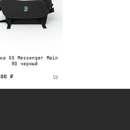
ка GO Messenger Main
RD​ черный
200 ₽