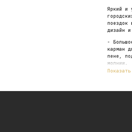
Яркий и 
городски
поездок 
дизайн и
- Большо
карман д
пене, по
молнии.
Показать
- Передн
лого, св
части рю
с резинк
Вход в о
утяжки д
- Грудна
на контр