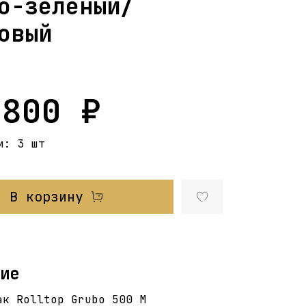
о-зеленый/
овый
 800 ₽
и:
3 шт
В корзину
ие
ак Rolltop Grubo 500 M