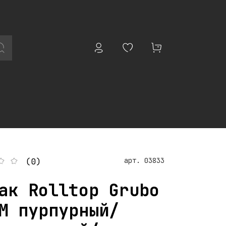
арт.
03833
(0)
ак Rolltop Grubo
M пурпурный/