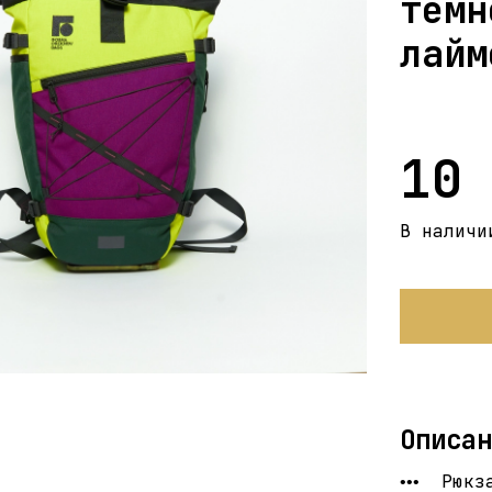
темн
лайм
10
В наличи
Описан
Рюкз
•••