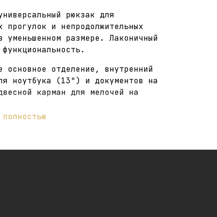
универсальный рюкзак для
х прогулок и непродолжительных
в уменьшенном размере. Лаконичный
 функциональность.
е основное отделение, внутренний
ля ноутбука (13") и документов на
двесной карман для мелочей на
 полностью
ий карман на молнии, вышитое
етоотражающий элемент в нижней
кзака, карман для бутылки. Молле
ой для дополнительных обвесов.
сновное отделение сбоку и две
ля регулирования объема рюкзака.
я и поясная съемные стяжки. Ручки
астных кнопках для ношения в