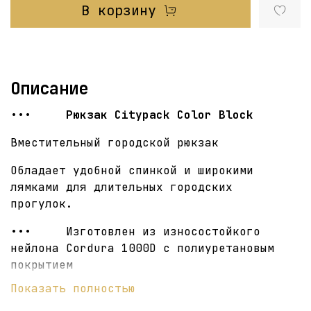
В корзину
Описание
••• Рюкзак Citypack Color Block
Вместительный городской рюкзак
Обладает удобной спинкой и широкими
лямками для длительных городских
прогулок.
••• Изготовлен из износостойкого
нейлона Cordura 1000D с полиуретановым
покрытием
Показать полностью
- Подкладка ярко-салатового цвета