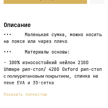
Описание
••• Маленькая сумка, можно носить
на поясе или через плечо
••• Материалы основы:
- 100% износостойкий нейлон 210D
Uhmwpe рип-стоп/ 420D Oxford рип-стоп
, спинка на
с полиуретановым покрытием
пене EVA и 3D-сетка
- Подкладка: полиэстер 70D
с
Показать полностью
полиуретановым покрытием