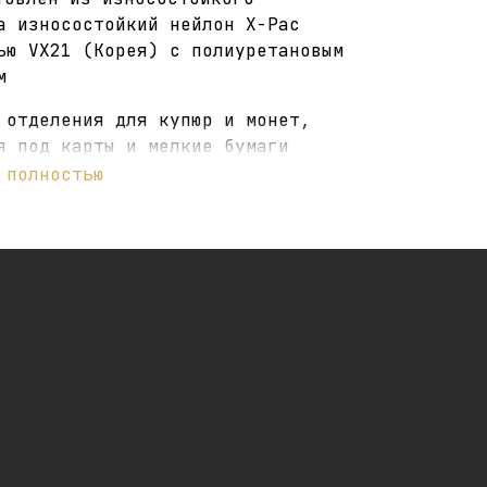
а износостойкий нейлон X-Pac
ью VX21 (Корея) с полиуретановым
м
 отделения для купюр и монет,
я под карты и мелкие бумаги
 полностью
 для карабина
 (ДШВ): 20 х 13 х 8 см
0 гр
в Санкт-Петербурге