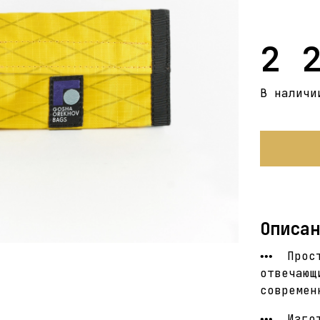
2 
В наличи
Описан
Прос
•••
отвечающ
современ
Изго
•••