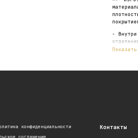
материал
плотност
покрытие
- Внутри
отделени
Показать
- Люверс
- Размер
- Вес: 4
Сделано 
олитика конфиденциальности
Контакты
льское соглашение