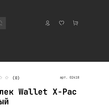
арт.
02418
(0)
лек Wallet X-Pac
ый