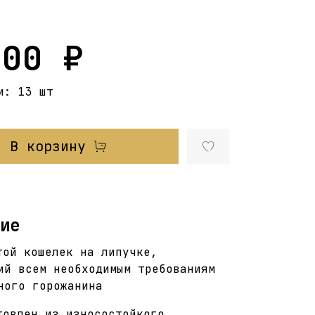
200 ₽
и:
13 шт
В корзину
ие
той кошелек на липучке,
ий всем необходимым требованиям
ного горожанина
товлен из износостойкого