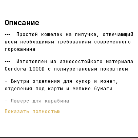
Описание
Простой кошелек на липучке, отвечающий
•••
всем необходимым требованиям современного
горожанина
Изготовлен из износостойкого материала
•••
Cordura 1000D с полиуретановым покрытием
- Внутри отделения для купюр и монет,
отделения под карты и мелкие бумаги
- Люверс для карабина
Показать полностью
- Размер (ДШВ): 20 х 13 х 8 см
- Вес: 40 гр
Сделано в Санкт-Петербурге