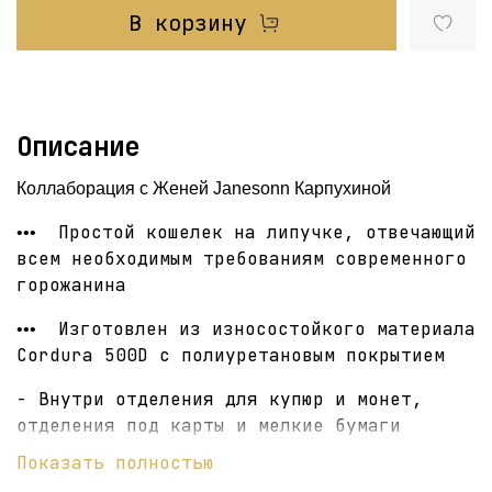
В корзину
Описание
Коллаборация с Женей Janesonn Карпухиной
Простой кошелек на липучке, отвечающий
•••
всем необходимым требованиям современного
горожанина
Изготовлен из износостойкого материала
•••
Cordura 500D с полиуретановым покрытием
- Внутри отделения для купюр и монет,
отделения под карты и мелкие бумаги
Показать полностью
- Люверс для карабина