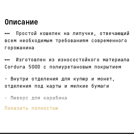
Описание
Простой кошелек на липучке, отвечающий
•••
всем необходимым требованиям современного
горожанина
Изготовлен из износостойкого материала
•••
Cordura 500D с полиуретановым покрытием
- Внутри отделения для купюр и монет,
отделения под карты и мелкие бумаги
- Люверс для карабина
Показать полностью
- Размер (ДШВ): 20 х 13 х 8 см
- Вес: 40 гр
Сделано в Санкт-Петербурге