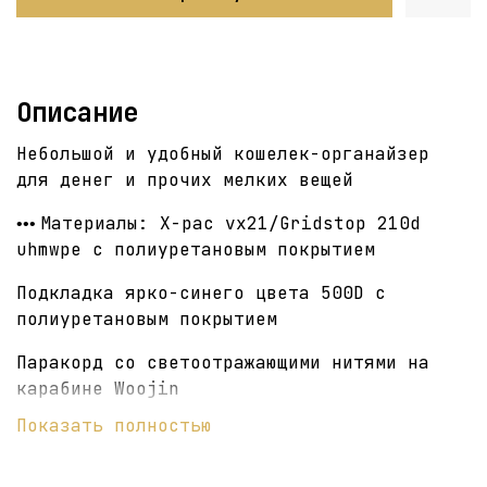
Описание
Небольшой и удобный кошелек-органайзер
для денег и прочих мелких вещей
Материалы: X-pac vx21/Gridstop 210d
•••
uhmwpe с полиуретановым покрытием
Подкладка ярко-синего цвета 500D с
полиуретановым покрытием
Паракорд со светоотражающими нитями на
карабине Woojin
Показать полностью
Молнии YKK
Отделения под деньги/карточки/мелочь